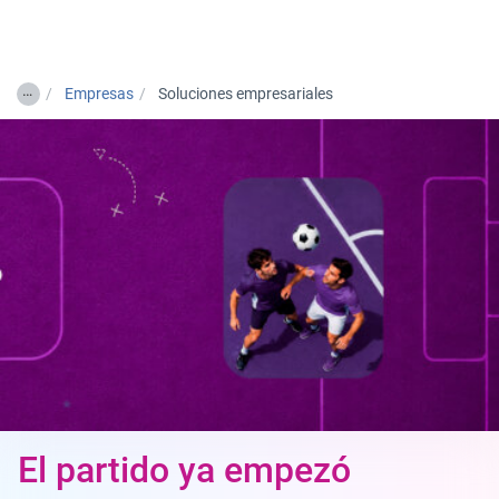
Togg
…
Empresas
Soluciones empresariales
El partido ya empezó