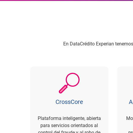
En DataCrédito Experian tenemos s
CrossCore
A
Plataforma inteligente, abierta
Mod
para servicios orientados al
control del fraude y al robo de
pr