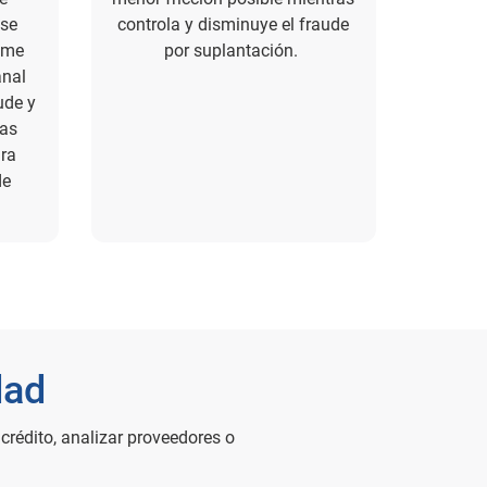
 se
controla y disminuye el fraude
ime
por suplantación.
anal
ude y
sas
ara
de
dad
 crédito, analizar proveedores o