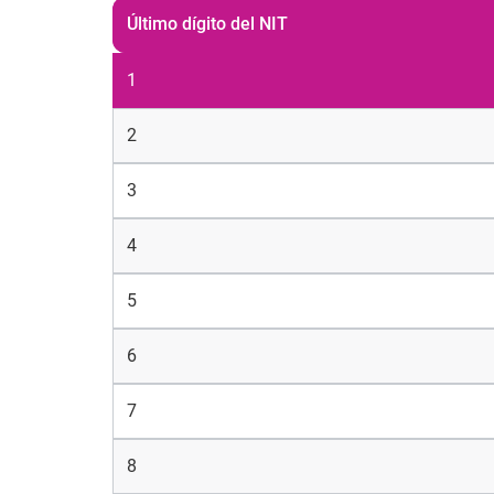
Último dígito del NIT
1
2
3
4
5
6
7
8