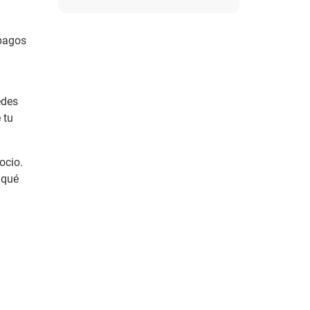
 pagos
edes
 tu
ocio.
 qué