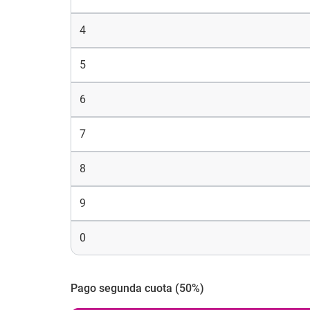
4
5
6
7
8
9
0
Pago segunda cuota (50%)