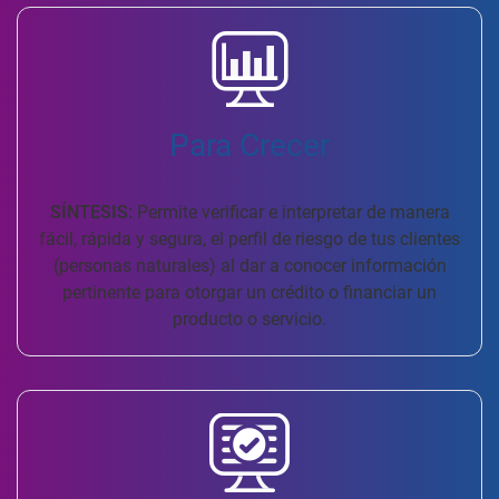
Para Crecer
SÍNTESIS:
Permite verificar e interpretar de manera
fácil, rápida y segura, el perfil de riesgo de tus clientes
(personas naturales) al dar a conocer información
pertinente para otorgar un crédito o financiar un
producto o servicio.