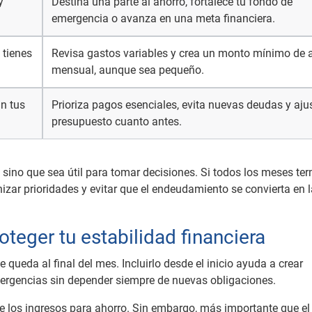
y
Destina una parte al ahorro, fortalece tu fondo de
emergencia o avanza en una meta financiera.
 tienes
Revisa gastos variables y crea un monto mínimo de 
mensual, aunque sea pequeño.
n tus
Prioriza pagos esenciales, evita nuevas deudas y ajus
presupuesto cuanto antes.
, sino que sea útil para tomar decisiones. Si todos los meses te
nizar prioridades y evitar que el endeudamiento se convierta en 
teger tu estabilidad financiera
e queda al final del mes. Incluirlo desde el inicio ayuda a crear
mergencias sin depender siempre de nuevas obligaciones.
e los ingresos para ahorro. Sin embargo, más importante que el