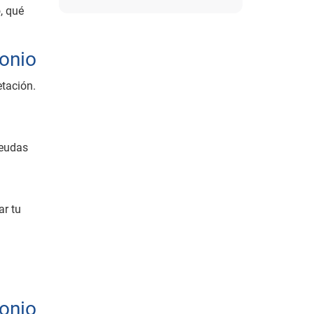
, qué
monio
etación.
deudas
ar tu
monio