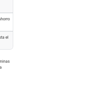
ahorro
ta el
rminas
la