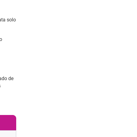
ata solo
o
pado de
s