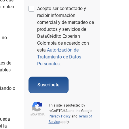
cumplen
Acepto ser contactado y
recibir información
comercial y de mercadeo de
productos y servicios de
DataCrédito Experian
l no
Colombia de acuerdo con
esta
Autorización de
Tratamiento de Datos
tes de
Personales.
cables
Suscríbete
ciando o
This site is protected by
reCAPTCHA and the Google
Privacy Policy
and
Terms of
queda
Service
apply.
i la