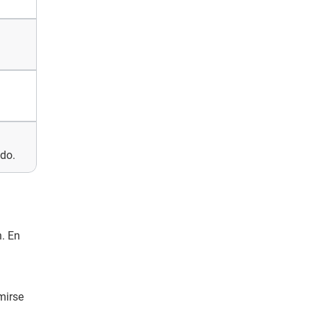
do.
n. En
mirse