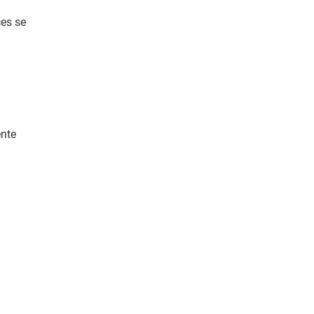
ces se
ente