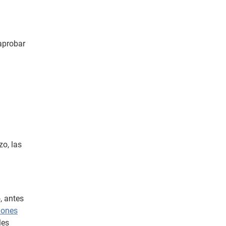
 aprobar
zo, las
, antes
siones
les