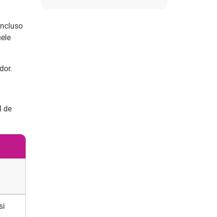
incluso
uele
dor.
l de
si