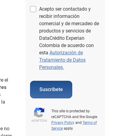
Acepto ser contactado y
recibir información
comercial y de mercadeo de
productos y servicios de
DataCrédito Experian
Colombia de acuerdo con
esta
Autorización de
Tratamiento de Datos
Personales.
e el
res
Suscríbete
s
 la
This site is protected by
reCAPTCHA and the Google
Privacy Policy
and
Terms of
ye no
Service
apply.
ulares,