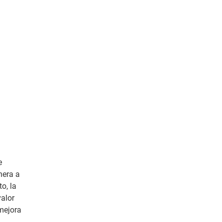
e
nera a
o, la
valor
 mejora