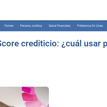
Pymes
Persona Jurídica
Salud Financiera
Préstamos En Línea
 Score crediticio: ¿cuál usar 