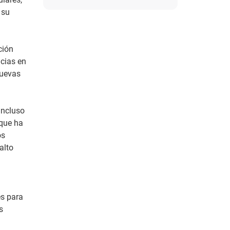
 su
ción
cias en
nuevas
 incluso
 que ha
os
alto
es para
s