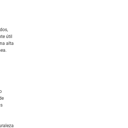
dos,
te útil
na alta
nea.
o
de
as
uraleza