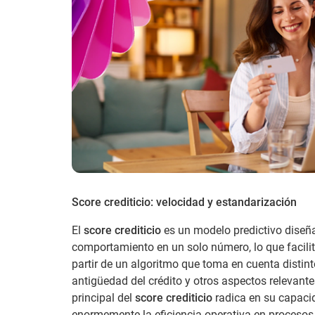
Score crediticio: velocidad y estandarización
El
score crediticio
es un modelo predictivo diseña
comportamiento en un solo número, lo que facilit
partir de un algoritmo que toma en cuenta distint
antigüedad del crédito y otros aspectos relevant
principal del
score crediticio
radica en su capaci
enormemente la eficiencia operativa en procesos 