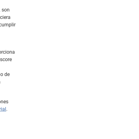
, son
ciera
 cumplir
.
rciona
 score
io de
a
ones
ial
.