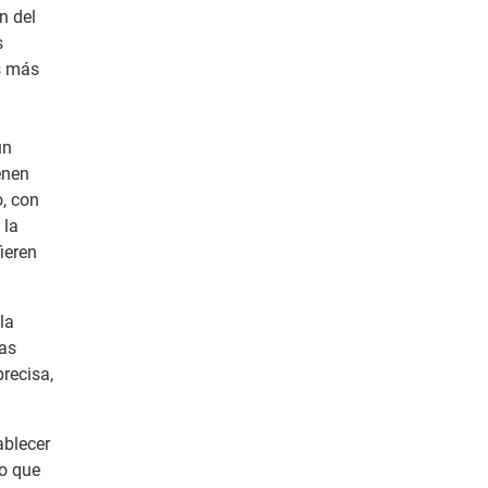
n del
s
s más
un
ienen
o, con
 la
ieren
la
las
recisa,
ablecer
lo que