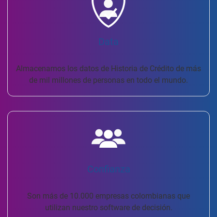
Data
Almacenamos los datos de Historia de Crédito de más
de mil millones de personas en todo el mundo.
Confianza
Son más de 10.000 empresas colombianas que
utilizan nuestro software de decisión.