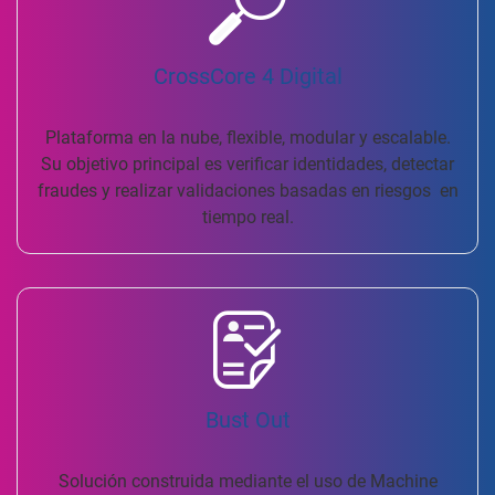
CrossCore 4 Digital
Plataforma en la nube, flexible, modular y escalable.
Su objetivo principal es verificar identidades, detectar
fraudes y realizar validaciones basadas en riesgos en
tiempo real.
Bust Out
Solución construida mediante el uso de Machine