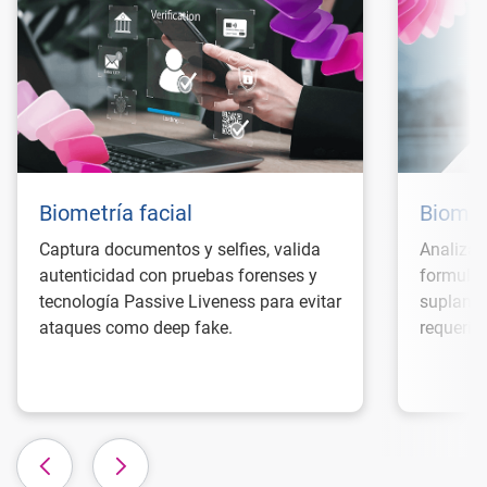
Biometría facial
Biomet
Captura documentos y selfies, valida
Analiza 
autenticidad con pruebas forenses y
formular
tecnología Passive Liveness para evitar
suplanta
ataques como deep fake.
requerir